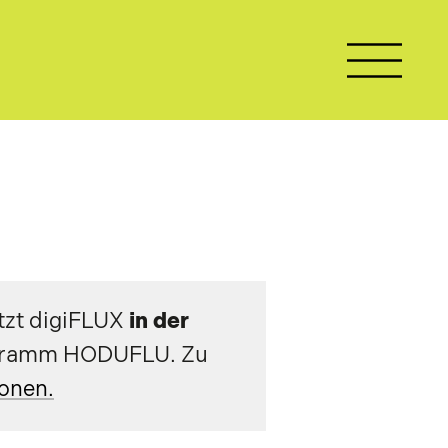
tzt digiFLUX
in
der
ogramm HODUFLU. Zu
ionen.