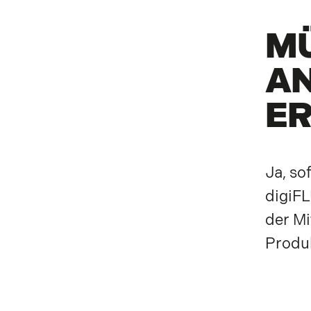
MÜ
AN
ER
Ja, so
digiFL
der M
Produk